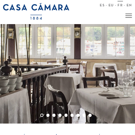
ES
·
EU
·
FR
·
EN
Nav